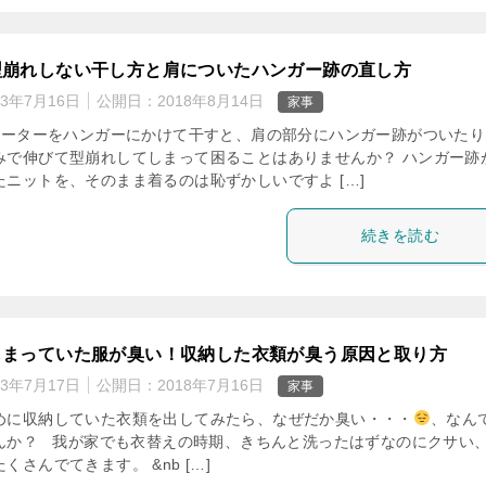
型崩れしない干し方と肩についたハンガー跡の直し方
23年7月16日
公開日：
2018年8月14日
家事
ーターをハンガーにかけて干すと、肩の部分にハンガー跡がついたり
みで伸びて型崩れしてしまって困ることはありませんか？ ハンガー跡
たニットを、そのまま着るのは恥ずかしいですよ […]
続きを読む
しまっていた服が臭い！収納した衣類が臭う原因と取り方
23年7月17日
公開日：
2018年7月16日
家事
めに収納していた衣類を出してみたら、なぜだか臭い・・・
、なん
んか？ 我が家でも衣替えの時期、きちんと洗ったはずなのにクサい
くさんでてきます。 &nb […]