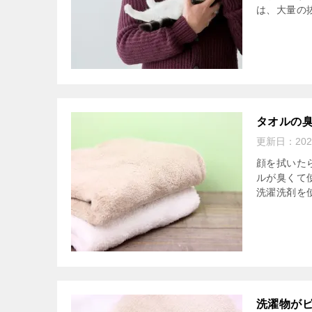
は、大量の抜
タオルの
更新日：
20
顔を拭いた
ルが臭くて
洗濯洗剤を使
洗濯物が