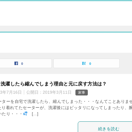
0
0
を洗濯したら縮んでしまう理由と元に戻す方法は？
23年7月16日
公開日：
2019年3月11日
家事
ーターを自宅で洗濯したら、縮んでしまった・・・なんてことありま
たり着れてたセーターが、洗濯後にはピッタリになってしまったり、
いたり・・・
[…]
続きを読む