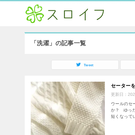
「洗濯」の記事一覧
Tweet
セーター
更新日：
20
ウールのセ
か？ ゆっ
短くなって