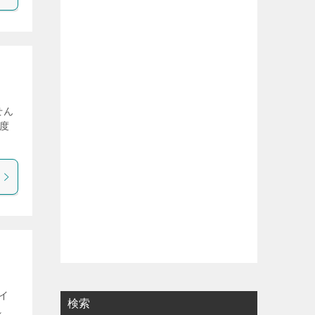
せん
度
イ
検索
れ