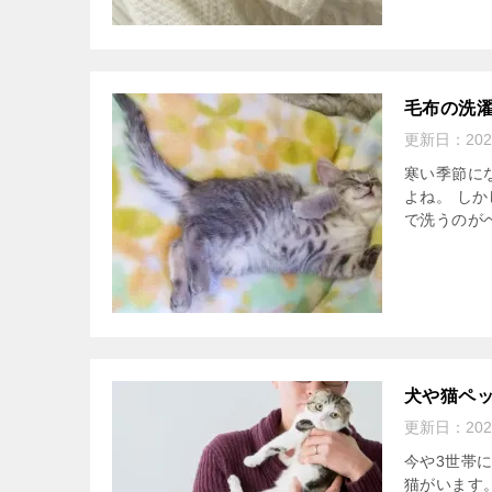
毛布の洗
更新日：
20
寒い季節に
よね。 し
で洗うのが
犬や猫ペ
更新日：
20
今や3世帯
猫がいます