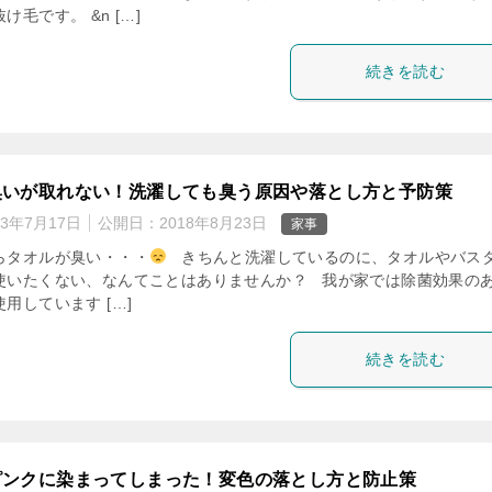
け毛です。 &n […]
続きを読む
臭いが取れない！洗濯しても臭う原因や落とし方と予防策
23年7月17日
公開日：
2018年8月23日
家事
らタオルが臭い・・・
きちんと洗濯しているのに、タオルやバス
使いたくない、なんてことはありませんか？ 我が家では除菌効果の
用しています […]
続きを読む
ピンクに染まってしまった！変色の落とし方と防止策