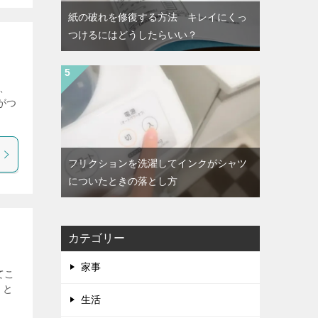
紙の破れを修復する方法 キレイにくっ
つけるにはどうしたらいい？
、
がつ
フリクションを洗濯してインクがシャツ
についたときの落とし方
カテゴリー
家事
てこ
、と
生活