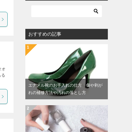
おすすめの記事
タオ
ある
エナメル靴のお手入れの仕方 傷や剥が
れの補修方法や汚れの落とし方