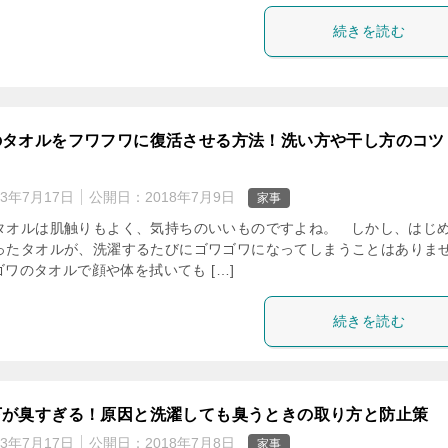
続きを読む
のタオルをフワフワに復活させる方法！洗い方や干し方のコツ
23年7月17日
公開日：
2018年7月9日
家事
タオルは肌触りもよく、気持ちのいいものですよね。 しかし、はじ
ったタオルが、洗濯するたびにゴワゴワになってしまうことはありま
ワのタオルで顔や体を拭いても […]
続きを読む
下が臭すぎる！原因と洗濯しても臭うときの取り方と防止策
23年7月17日
公開日：
2018年7月8日
家事