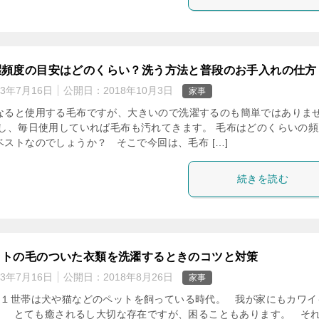
濯頻度の目安はどのくらい？洗う方法と普段のお手入れの仕方
23年7月16日
公開日：
2018年10月3日
家事
なると使用する毛布ですが、大きいので洗濯するのも簡単ではありま
かし、毎日使用していれば毛布も汚れてきます。 毛布はどのくらいの頻
ベストなのでしょうか？ そこで今回は、毛布 […]
続きを読む
ットの毛のついた衣類を洗濯するときのコツと対策
23年7月16日
公開日：
2018年8月26日
家事
に１世帯は犬や猫などのペットを飼っている時代。 我が家にもカワイ
。 とても癒されるし大切な存在ですが、困ることもあります。 そ