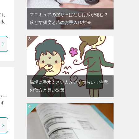
マニキュアの塗りっぱなしは爪が傷む？
てし
最初
落とす頻度と爪のお手入れ方法
職場に香水くさい人がいてつらい！注意
の仕方と臭い対策
セー
ます