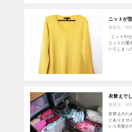
ニットが
更新日：
20
ニットやセ
ニットの重
いてしまっ
衣替えで
更新日：
20
衣替えのた
とありませ
いう衣類がた