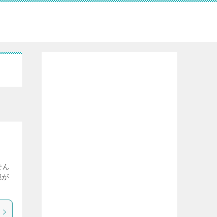
せん
腕が