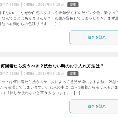
23年7月16日
公開日：
2018年8月19日
家事
はずなのに、なぜか白色のタオルや衣類がくすんだピンク色に染まっ
・なんてことはありませんか？ 衣類が変色してしまったとき、まず
は他の衣類からの色移りです。 […]
続きを読む
は何回着たら洗うべき？洗わない時のお手入れ方法は？
23年7月16日
公開日：
2018年8月15日
家事
ニットは何回着たら洗うのか、人によって意見が違いますよね。 私は
着たら洗濯してしまいますが、友人の中には2～3回着たら洗う人もい
ンに1回しか洗わないと言う人もいます。 […]
続きを読む