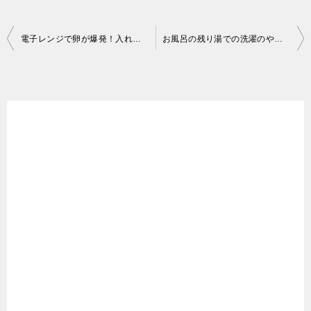
投
電子レンジで卵が爆発！入れてはいけない食べ物や容器と注意点
お風呂の残り湯での洗濯のやり方！洗濯物が臭くならない方法は？
稿
ナ
ビ
ゲ
ー
シ
ョ
ン