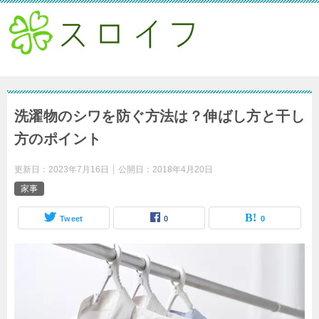
洗濯物のシワを防ぐ方法は？伸ばし方と干し
方のポイント
更新日：
2023年7月16日
公開日：
2018年4月20日
家事
Tweet
0
0