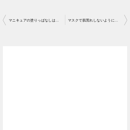
投
マニキュアの塗りっぱなしは爪が傷む？落とす頻度と爪のお手入れ方法
マスクで肌荒れしないようにするには？乾燥やかゆみニキビを防ぐ方法
稿
ナ
ビ
ゲ
ー
シ
ョ
ン