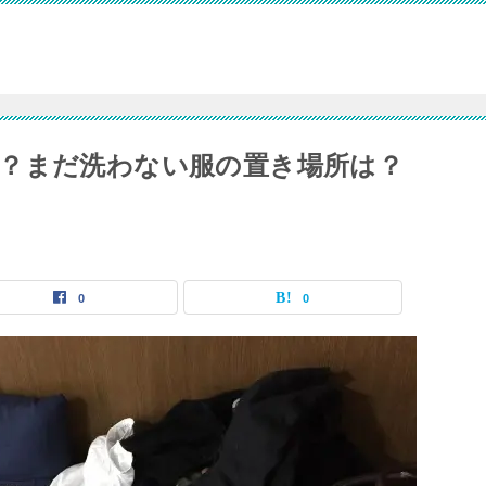
？まだ洗わない服の置き場所は？
0
0