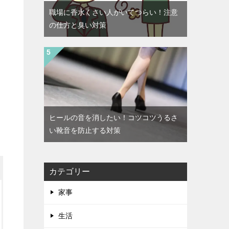
職場に香水くさい人がいてつらい！注意
の仕方と臭い対策
ヒールの音を消したい！コツコツうるさ
い靴音を防止する対策
カテゴリー
家事
生活