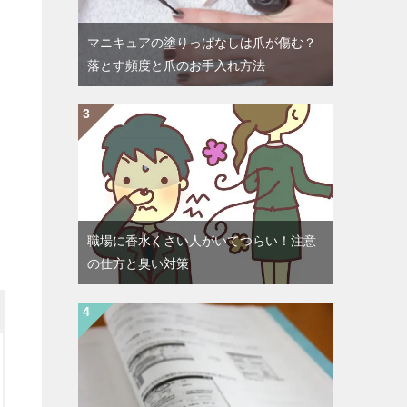
マニキュアの塗りっぱなしは爪が傷む？
落とす頻度と爪のお手入れ方法
職場に香水くさい人がいてつらい！注意
の仕方と臭い対策