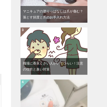
マニキュアの塗りっぱなしは爪が傷む？
落とす頻度と爪のお手入れ方法
職場に香水くさい人がいてつらい！注意
の仕方と臭い対策