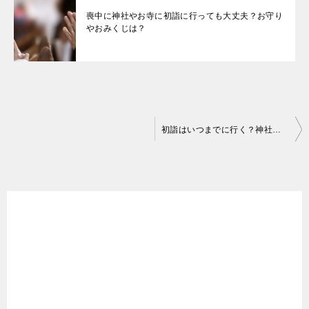
喪中に神社やお寺に初詣に行っても大丈夫？お守り
やおみくじは？
投
初詣はいつまでに行く？神社とお寺は有名な場所の方がご利益がある？
稿
ナ
ビ
ゲ
ー
シ
ョ
ン