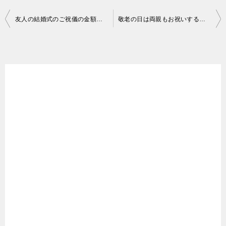
投
友人の結婚式のご祝儀の金額の相場とご祝儀袋の選び方や書き方
敬老の日は両親もお祝いするの？いつから？プレゼントのおすすめは？
稿
ナ
ビ
ゲ
ー
シ
ョ
ン